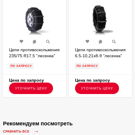
Цепи противоскольжения
Цепи противоскольжения
235/75 R17,5 "лесенка"
6.5-10,21x8-9 "лесенка"
для грузовых а/м
P1065L68 ,применимость
ПО ЗАПРОСУ
ПО ЗАПРОСУ
G175235L68
на шинах 6.5-10,21x8-9,
для вилочных
погрузчиков
Цена по запросу
Цена по запросу
УТОЧНИТЬ ЦЕНУ
УТОЧНИТЬ ЦЕНУ
Рекомендуем посмотреть
СРАВНИТЬ ВСЕ