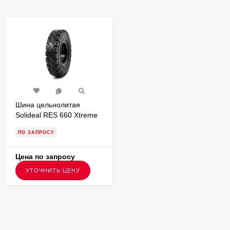
Шина цельнолитая
Solideal RES 660 Xtreme
355/50-20 с буртом для
ПО ЗАПРОСУ
вилочного погрузчика
FSTS00165
Цена по запросу
УТОЧНИТЬ ЦЕНУ