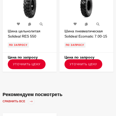
Шина цельнолитая
Шина пневматическая
Solideal RES 550
Solideal Ecomatic 7.00-15
MAGNUM 300-15 без
PR14,протектор ED для
ПО ЗАПРОСУ
ПО ЗАПРОСУ
бурта для вилочного
вилочного погрузчика
погрузчика FSTS00066
Цена по запросу
Цена по запросу
УТОЧНИТЬ ЦЕНУ
УТОЧНИТЬ ЦЕНУ
Рекомендуем посмотреть
СРАВНИТЬ ВСЕ