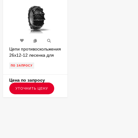
Цепи противоскольжения
26x12-12 лесенка для
минипогрузчиков,
ПО ЗАПРОСУ
минитракторов
A122612L6
Цена по запросу
УТОЧНИТЬ ЦЕНУ