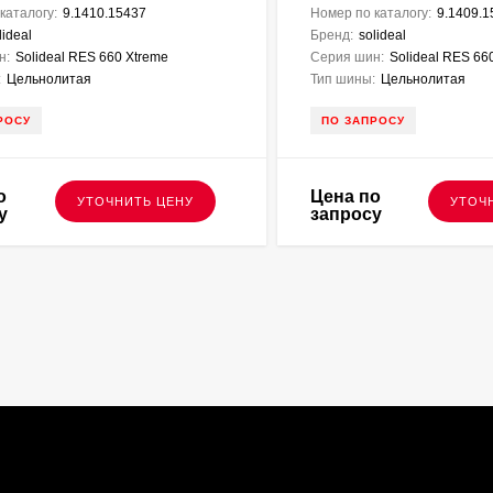
каталогу:
9.1410.15437
Номер по каталогу:
9.1409.1
lideal
Бренд:
solideal
н:
Solideal RES 660 Xtreme
Серия шин:
Solideal RES 66
:
Цельнолитая
Тип шины:
Цельнолитая
РОСУ
ПО ЗАПРОСУ
о
Цена по
УТОЧНИТЬ ЦЕНУ
УТОЧ
у
запросу