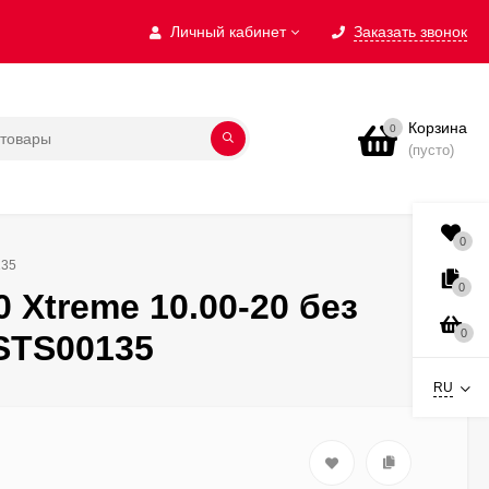
Личный кабинет
Заказать звонок
Корзина
0
(пусто)
0
135
0
 Xtreme 10.00-20 без
0
STS00135
RU