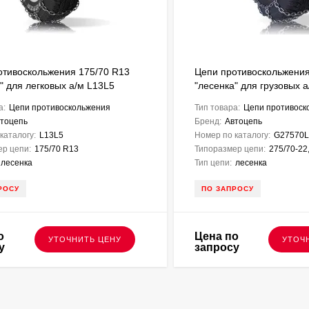
отивоскольжения 175/70 R13
Цепи противоскольжения
" для легковых а/м L13L5
"лесенка" для грузовых 
а:
Цепи противоскольжения
Тип товара:
Цепи противоск
тоцепь
Бренд:
Автоцепь
каталогу:
L13L5
Номер по каталогу:
G27570L
ер цепи:
175/70 R13
Типоразмер цепи:
275/70-22
лесенка
Тип цепи:
лесенка
РОСУ
ПО ЗАПРОСУ
о
Цена по
УТОЧНИТЬ ЦЕНУ
УТОЧ
у
запросу