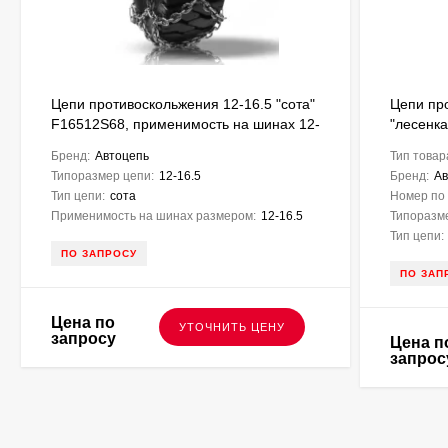
Цепи противоскольжения 12-16.5 "сота"
Цепи пр
F16512S68, применимость на шинах 12-
"лесенка
16.5 для фронтальных погрузчиков
Бренд:
Автоцепь
Тип товар
Типоразмер цепи:
12-16.5
Бренд:
Ав
Тип цепи:
сота
Номер по 
Применимость на шинах размером:
12-16.5
Типоразм
Тип цепи:
ПО ЗАПРОСУ
ПО ЗАП
Цена по
УТОЧНИТЬ ЦЕНУ
запросу
Цена п
запрос