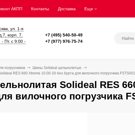
емонт АКПП
Контакты
Доставка
Еще
сква, ул. 1-я
.7, корп. 7,
+7 (495) 540-50-49
- Пт. с 9:00 -
+7 (977) 976-75-74
я погрузчиков
Шины Solideal цельнолитые
lideal RES 660 Xtreme 10.00-20 без бурта для вилочного погрузчика FSTS00
ельнолитая Solideal RES 660
для вилочного погрузчика F