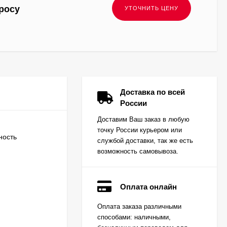
росу
Доставка по всей
России
Доставим Ваш заказ в любую
точку России курьером или
ность
службой доставки, так же есть
возможность самовывоза.
Оплата онлайн
Вкладыш коренной
Оплата заказа различными
(0,25) (1шт - 1
способами: наличными,
половинка) для
Цена по
двигателей