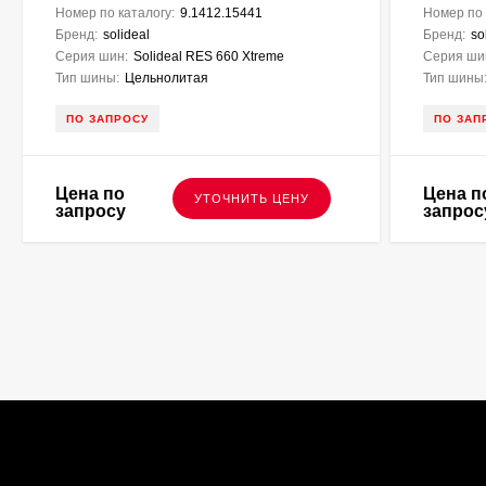
Номер по каталогу:
9.1412.15441
Номер по 
Бренд:
solideal
Бренд:
so
Серия шин:
Solideal RES 660 Xtreme
Серия ши
Тип шины:
Цельнолитая
Тип шины
ПО ЗАПРОСУ
ПО ЗАП
Цена по
Цена п
УТОЧНИТЬ ЦЕНУ
запросу
запрос