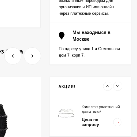
безналичным переводом для
запросу
K15,K21,K25
организации и ИП или онлайн
через платежные сервисы.
Вкладыш коренной (0,5)
(1шт - 1 половинка) для
Мы находимся в
двигателей
Москве
Цена по
K15,K21,K25
запросу
По адресу улица 1-я Стекольная
ез бурта для
дом 7, корп 7.
Вкладыш коренной
центральный STD (1шт
- 1 половинка) для
Цена по
двигателей
запросу
K15,K21,K25
АКЦИЯ!
Комплект уплотнений
двигателей
K15,K21,K25
Цена по
запросу