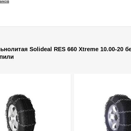
чиков
олитая Solideal RES 660 Xtreme 10.00-20 б
упили