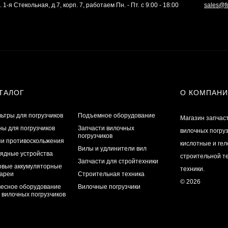
. 1-я Стекольная, д.7, корп. 7, работаем Пн. - Пт. с 9:00 - 18:00
sales@f
ТАЛОГ
О КОМПАН
ьтры для погрузчиков
Подъемное оборудование
Магазин запчас
ы для погрузчиков
Запчасти вилочных
вилочных погру
погрузчиков
и противоскольжения
кислотные и ге
Вилы и удлинители вил
ядные устройства
строительной те
Запчасти для стройтехники
овые аккумуляторные
техники.
ареи
Строительная техника
© 2026
есное оборудование
Вилочные погрузчики
 вилочных погрузчиков