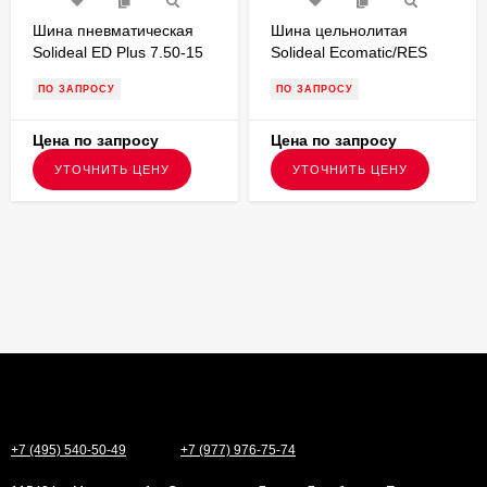
Шина пневматическая
Шина цельнолитая
Solideal ED Plus 7.50-15
Solideal Ecomatic/RES
PR14,протектор ED PLUS
330 300-15 без бурта для
ПО ЗАПРОСУ
ПО ЗАПРОСУ
для вилочного
вилочного погрузчика
погрузчика
Цена по запросу
Цена по запросу
УТОЧНИТЬ ЦЕНУ
УТОЧНИТЬ ЦЕНУ
+7 (495) 540-50-49
+7 (977) 976-75-74