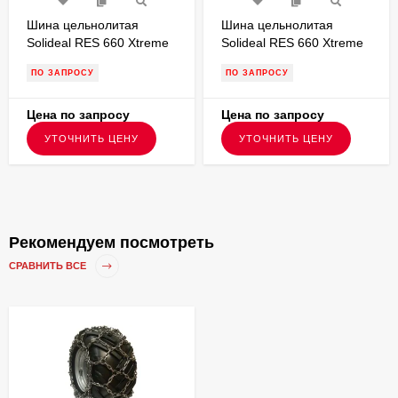
Шина цельнолитая
Шина цельнолитая
Solideal RES 660 Xtreme
Solideal RES 660 Xtreme
7.50-15 с буртом для
6.00-9 без бурта для
ПО ЗАПРОСУ
ПО ЗАПРОСУ
вилочного погрузчика
вилочного погрузчика
FSTS00163
FSTS00115
Цена по запросу
Цена по запросу
УТОЧНИТЬ ЦЕНУ
УТОЧНИТЬ ЦЕНУ
Рекомендуем посмотреть
СРАВНИТЬ ВСЕ