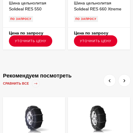
Шина цельнолитая
Шина цельнолитая
Solideal RES 550
Solideal RES 660 Xtreme
MAGNUM 11.00-20 без
28x9-15 без бурта для
ПО ЗАПРОСУ
ПО ЗАПРОСУ
бурта для вилочного
вилочного погрузчика
погрузчика FSTS00080
FSTS00123
Цена по запросу
Цена по запросу
УТОЧНИТЬ ЦЕНУ
УТОЧНИТЬ ЦЕНУ
Рекомендуем посмотреть
СРАВНИТЬ ВСЕ