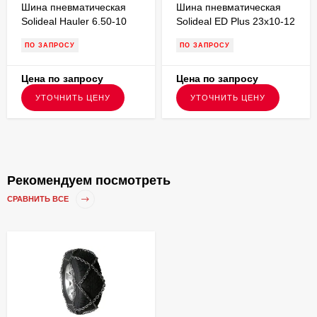
Шина пневматическая
Шина пневматическая
Solideal Hauler 6.50-10
Solideal ED Plus 23x10-12
PR10,протектор LT для
PR16,протектор ED PLUS
ПО ЗАПРОСУ
ПО ЗАПРОСУ
вилочного погрузчика
для вилочного
погрузчика
Цена по запросу
Цена по запросу
УТОЧНИТЬ ЦЕНУ
УТОЧНИТЬ ЦЕНУ
Рекомендуем посмотреть
СРАВНИТЬ ВСЕ