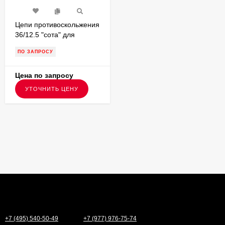
Цепи противоскольжения
36/12.5 "сота" для
внедорожников
ПО ЗАПРОСУ
V36125S68
Цена по запросу
УТОЧНИТЬ ЦЕНУ
+7 (495) 540-50-49
+7 (977) 976-75-74